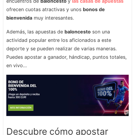
encuentros de
baloncesto
y
las casas de apuestas
ofrecen cuotas atractivas y unos
bonos de
bienvenida
muy interesantes.
Además, las apuestas de
baloncesto
son una
actividad popular entre los aficionados a este
deporte y se pueden realizar de varias maneras.
Puedes apostar a ganador, hándicap, puntos totales,
en vivo…
Descubre cómo apostar