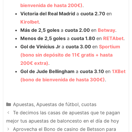
bienvenida de hasta 200€)
.
Victoria del Real Madrid
a
cuota 2.70
en
Kirolbet
.
Más de 2,5 goles
a
cuota 2.00
en
Betway
.
Menos de 2,5 goles
a
cuota 1.80
en
RETAbet
.
Gol de Vinícius Jr
a
cuota 3.00
en
Sportium
(bono sin depósito de 11€ gratis + hasta
200€ extra)
.
Gol de Jude Bellingham
a
cuota 3.10
en
1XBet
(bono de bienvenida de hasta 300€)
.
Categorías
Apuestas
,
Apuestas de fútbol
,
cuotas
Te decimos las casas de apuestas que te pagan
mejor tus apuestas de baloncesto en el día de hoy
Aprovecha el Bono de casino de Betsson para