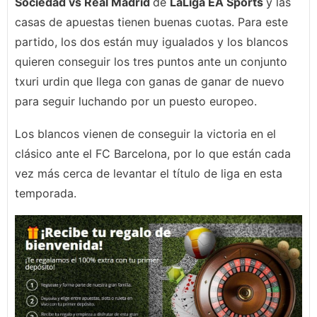
Sociedad vs Real Madrid
de
LaLiga EA Sports
y las
casas de apuestas tienen buenas cuotas. Para este
partido, los dos están muy igualados y los blancos
quieren conseguir los tres puntos ante un conjunto
txuri urdin que llega con ganas de ganar de nuevo
para seguir luchando por un puesto europeo.
Los blancos vienen de conseguir la victoria en el
clásico ante el FC Barcelona, por lo que están cada
vez más cerca de levantar el título de liga en esta
temporada.