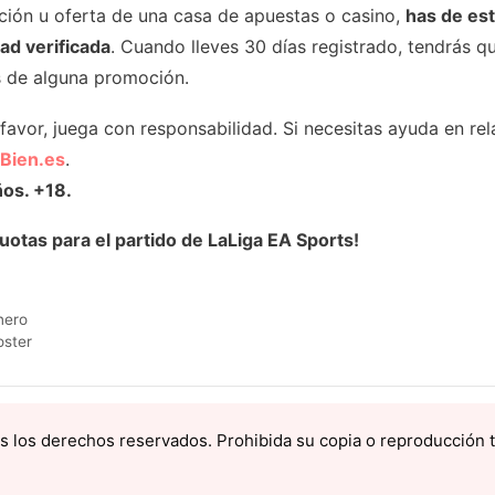
oción u oferta de una casa de apuestas o casino,
has de est
dad verificada
. Cuando lleves 30 días registrado, tendrás que
s de alguna promoción.
 favor, juega con responsabilidad. Si necesitas ayuda en re
Bien.es
.
ños. +18.
otas para el partido de LaLiga EA Sports!
nero
oster
 los derechos reservados. Prohibida su copia o reproducción to