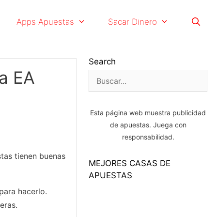
Apps Apuestas
Sacar Dinero
Search
ga EA
Buscar:
Esta página web muestra publicidad
de apuestas. Juega con
responsabilidad.
stas tienen buenas
MEJORES CASAS DE
APUESTAS
para hacerlo.
eras.