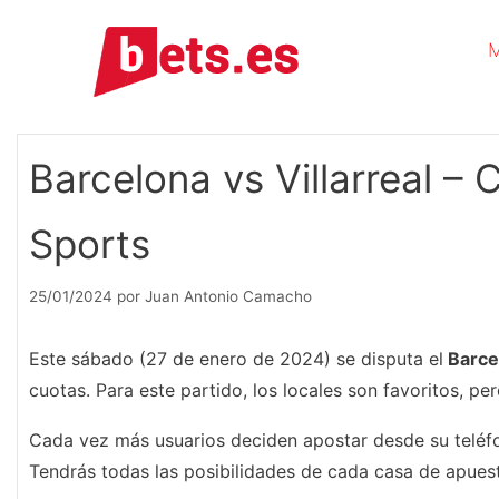
Saltar
al
M
contenido
Barcelona vs Villarreal –
Sports
25/01/2024
por
Juan Antonio Camacho
Este sábado (27 de enero de 2024) se disputa el
Barcel
cuotas. Para este partido, los locales son favoritos, p
Cada vez más usuarios deciden apostar desde su teléfon
Tendrás todas las posibilidades de cada casa de apues