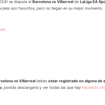
24) se disputa el
Barcelona vs Villarreal
de
LaLiga EA Sp
locales son favoritos, pero no llegan en su mejor momento.
bet
.
celona vs Villarreal
debes
estar registrado en alguna de 
p
, podrás descargarla y ver todas las que hay
haciendo cli