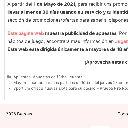
A partir del
1 de Mayo de 2021
, para recibir una prom
llevar al menos 30 días usando su servicio y tu identi
sección de promociones/ofertas para saber si dispone
Esta página web
muestra publicidad de apuestas
. Por
hábitos de juego, encontrará más información en
Jugar
Esta web esta dirigida únicamente a mayores de 18 a
¡Aprovecha estas cu
Categorías
Apuestas
,
Apuestas de fútbol
,
cuotas
Mayores cuotas para los partidos de fútbol del jueves 25 de e
Sportium ofrece nuevas slots para su casino – Prueba Fire Ro
2026 Bets.es
Todos