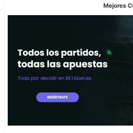
Mejores Cu