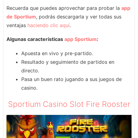
Recuerda que puedes aprovechar para probar la
app
de Sportium
, podrás descargarla y ver todas sus
ventajas
haciendo clic aquí
.
Algunas características
app Sportium
:
Apuesta en vivo y pre-partido.
Resultado y seguimiento de partidos en
directo.
Pasa un buen rato jugando a sus juegos de
casino.
Sportium Casino Slot Fire Rooster