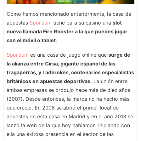
Como hemos mencionado anteriormente, la casa de
apuestas
Sportium
tiene para su casino una
slot
nueva llamada Fire Rooster a la que puedes jugar
con el móvil o tablet
.
Sportium
es una casa de juego online que
surge de
la alianza entre Cirsa, gigante español de las
tragaperras, y Ladbrokes, centenarios especialistas
británicos en apuestas deportivas.
La unión entre
ambas empresas se produjo hace más de diez años
(2007). Desde entonces, la marca no ha hecho más
que crecer. En 2008 se abrió el primer local de
apuestas de esta casa en Madrid y en el año 2013 se
lanzó la web de la que hoy hablamos. Iniciando con
ella una exitosa presencia en el sector de las