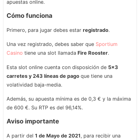
apuestas online.
Cómo funciona
Primero, para jugar debes estar
registrado
.
Una vez registrado, debes saber que
Sportium
Casino
tiene una slot llamada
Fire Rooster
.
Esta slot online cuenta con disposición de
5×3
carretes y 243 líneas de pago
que tiene una
volatividad baja-media.
Además, su apuesta mínima es de 0,3 € y la máxima
de 600 €. Su RTP es del 96,14%.
Aviso importante
A partir del
1 de Mayo de 2021
, para recibir una