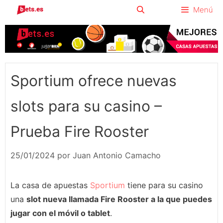
Saltar
Menú
al
contenido
Sportium ofrece nuevas
slots para su casino –
Prueba Fire Rooster
25/01/2024
por
Juan Antonio Camacho
La casa de apuestas
Sportium
tiene para su casino
una
slot nueva llamada Fire Rooster a la que puedes
jugar con el móvil o tablet
.