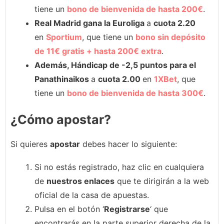
tiene un
bono de bienvenida de hasta 200€
.
Real Madrid gana la Euroliga
a
cuota 2.20
en
Sportium
, que tiene un
bono sin depósito
de 11€ gratis + hasta 200€ extra
.
Además, Hándicap de -2,5 puntos para el
Panathinaikos
a
cuota 2.00
en
1XBet
, que
tiene un
bono de bienvenida de hasta 300€
.
¿Cómo apostar?
Si quieres
apostar
debes hacer lo siguiente:
Si no estás registrado, haz clic en cualquiera
de
nuestros enlaces
que te dirigirán a la web
oficial de la casa de apuestas.
Pulsa en el botón ‘
Registrarse
‘ que
encontrarás en la parte superior derecha de la