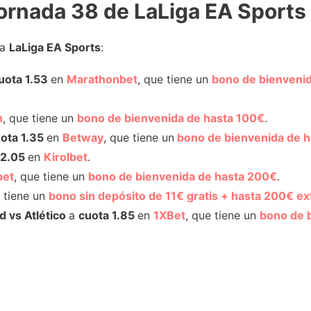
ornada 38 de LaLiga EA Sports
ra
LaLiga EA Sports
:
uota 1.53
en
Marathonbet
, que tiene un
bono de bienveni
n
, que tiene un
bono de bienvenida de hasta 100€
.
ota 1.35
en
Betway
, que tiene un
bono de bienvenida de h
 2.05
en
Kirolbet
.
bet
, que tiene un
bono de bienvenida de hasta 200€
.
e tiene un
bono sin depósito de 11€ gratis + hasta 200€ ex
d vs Atlético
a
cuota 1.85
en
1XBet
, que tiene un
bono de 