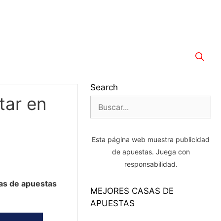
Search
tar en
Buscar:
Esta página web muestra publicidad
de apuestas. Juega con
responsabilidad.
as de apuestas
MEJORES CASAS DE
APUESTAS