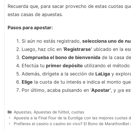
Recuerda que, para sacar provecho de estas cuotas qu
estas casas de apuestas.
Pasos para apostar:
Si aún no estás registrado,
selecciona uno de nu
Luego, haz clic en
‘Registrarse’
ubicado en la esq
Comprueba el bono de bienvenida
de la casa de
Efectúa tu
primer depósito
utilizando el método 
Además, dirígete a la sección de
LaLiga
y explora
Elige
la cuota de tu interés e indica el monto qu
Por último, acaba pulsando en ‘
Apostar’
, y ¡ya e
Categorías
Apuestas
,
Apuestas de fútbol
,
cuotas
Apuesta a la Final Four de la Euroliga con las mejores cuotas
Prefieres el casino o casino en vivo? El Bono de MarathonBet c