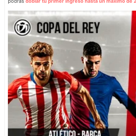
podrás
doblar tu primer ingreso hasta un máximo de