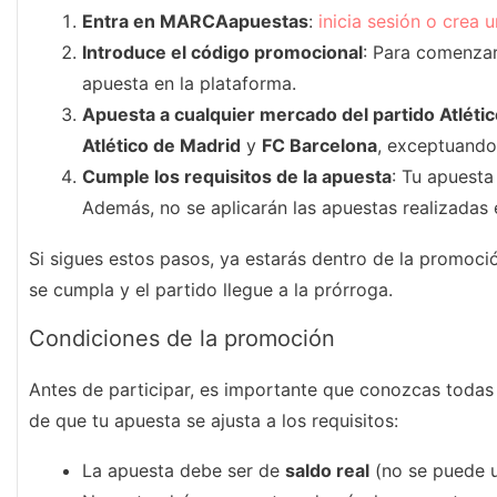
Entra en MARCAapuestas
:
inicia sesión o crea 
Introduce el código promocional
: Para comenzar
apuesta en la plataforma.
Apuesta a cualquier mercado del partido Atlétic
Atlético de Madrid
y
FC Barcelona
, exceptuand
Cumple los requisitos de la apuesta
: Tu apuest
Además, no se aplicarán las apuestas realizadas
Si sigues estos pasos, ya estarás dentro de la promoci
se cumpla y el partido llegue a la prórroga.
Condiciones de la promoción
Antes de participar, es importante que conozcas todas
de que tu apuesta se ajusta a los requisitos:
La apuesta debe ser de
saldo real
(no se puede u