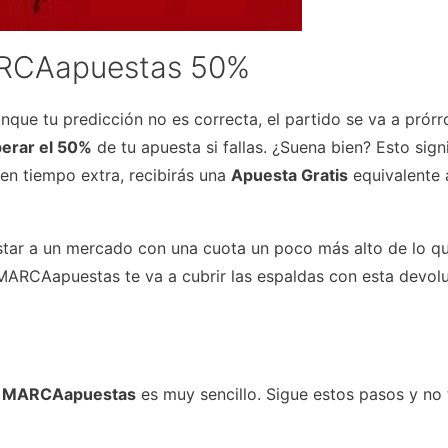
MARCAapuestas 50%
nque tu predicción no es correcta, el partido se va a prór
erar el 50%
de tu apuesta si fallas. ¿Suena bien? Esto signi
en tiempo extra, recibirás una
Apuesta Gratis
equivalente a
star a un mercado con una cuota un poco más alto de lo qu
RCAapuestas te va a cubrir las espaldas con esta devoluci
e
MARCAapuestas
es muy sencillo. Sigue estos pasos y no 