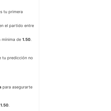
es tu primera
n el partido entre
a mínima de
1.50
.
 tu predicción no
a
para asegurarte
e
1.50
.