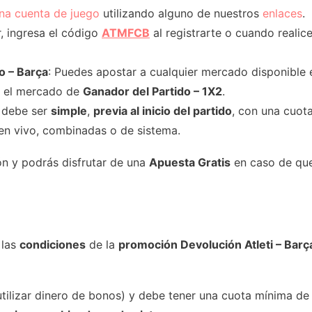
una cuenta de juego
utilizando alguno de nuestros
enlaces
.
, ingresa el código
ATMFCB
al registrarte o cuando realic
o – Barça
: Puedes apostar a cualquier mercado disponible e
o el mercado de
Ganador del Partido – 1X2
.
a debe ser
simple
,
previa al inicio del partido
, con una cuot
 en vivo, combinadas o de sistema.
ón y podrás disfrutar de una
Apuesta Gratis
en caso de que
 las
condiciones
de la
promoción Devolución Atleti – Barç
tilizar dinero de bonos) y debe tener una cuota mínima d