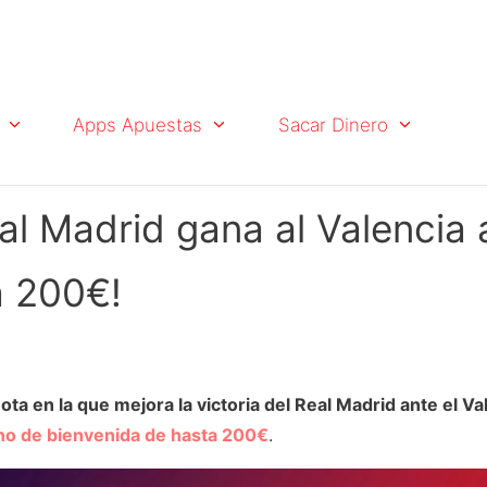
Apps Apuestas
Sacar Dinero
al Madrid gana al Valencia 
a 200€!
ta en la que mejora la victoria del Real Madrid ante el Va
no de bienvenida de hasta 200€
.