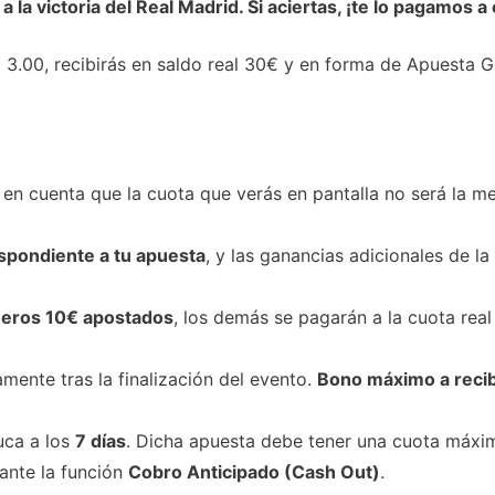
a la victoria del Real Madrid. Si aciertas, ¡te lo pagamos a
a 3.00, recibirás en saldo real 30€ y en forma de Apuesta G
en cuenta que la cuota que verás en pantalla no será la me
espondiente a tu apuesta
, y las ganancias adicionales de l
meros 10€ apostados
, los demás se pagarán a la cuota rea
mente tras la finalización del evento.
Bono máximo a recib
uca a los
7 días
. Dicha apuesta debe tener una cuota máx
ante la función
Cobro Anticipado (Cash Out)
.