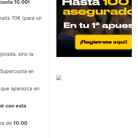
 cuota 10.00!
ratis 70€ (para un
jorada, sino la
a Supercuota en
l que aparezca en
ir con esta
ima de
10.00