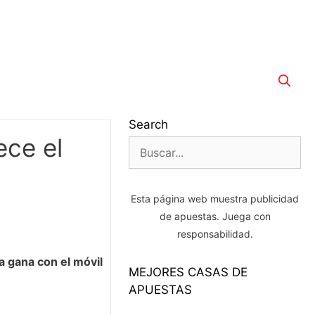
Search
ece el
Buscar:
Esta página web muestra publicidad
de apuestas. Juega con
responsabilidad.
a gana con el móvil
MEJORES CASAS DE
APUESTAS