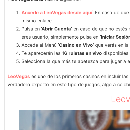
Accede a LeoVegas desde aquí
. En caso de que
mismo enlace.
Pulsa en
‘Abrir Cuenta’
en caso de que no estés re
eres usuario, simplemente pulsa en
‘Iniciar Sesió
Accede al Menú
‘Casino en Vivo’
que verás en la 
Te aparecerán las
16 ruletas en vivo
disponibles
Selecciona la que más te apetezca para jugar a 
LeoVegas
es uno de los primeros casinos en incluir las
verdadero experto en este tipo de juegos, algo a celebr
Leov