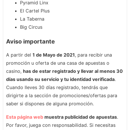
Pyramid Linx
El Cartel Plus
La Taberna
Big Circus
Aviso importante
A partir del
1 de Mayo de 2021
, para recibir una
promoción u oferta de una casa de apuestas o
casino,
has de estar registrado y llevar al menos 30
días usando su servicio y tu identidad verificada
.
Cuando lleves 30 días registrado, tendrás que
dirigirte a la sección de promociones/ofertas para
saber si dispones de alguna promoción.
Esta página web
muestra publicidad de apuestas
.
Por favor, juega con responsabilidad. Si necesitas